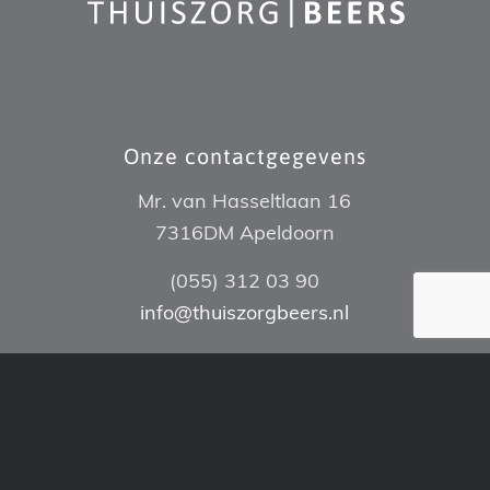
Onze contactgegevens
Mr. van Hasseltlaan 16
7316DM Apeldoorn
(055) 312 03 90
info@thuiszorgbeers.nl
Visie op ouderenzorg